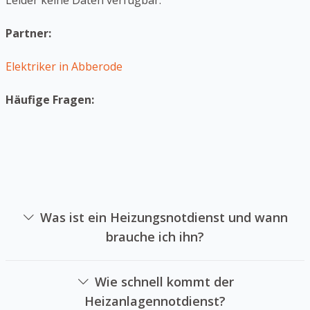
Leider keine Daten verfügbar.
Partner:
Elektriker in Abberode
Häufige Fragen:
Was ist ein Heizungsnotdienst und wann
brauche ich ihn?
Ein Heizungsnotdienst ist eine Firma sich auf die
Reparatur von Heizsystemen in Notsituationen
Wie schnell kommt der
spezialisiert hat. Sie können einen Heizungsnotdienst
Heizanlagennotdienst?
beauftragen, wenn Ihre Heizung plötzlich ausfällt und Sie