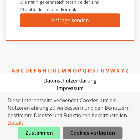
Die mit * gekennzeichneten Felder sind
Pflichtfelder für das Formular
Anfrage senden
A
B
C
D
E
F
G
H
I
J
K
L
M
N
O
P
Q
R
S
T
U
V
W
X
Y
Z
Datenschutzerklärung
Impressum
Rohrreinigung Alsleben (Saale)
Diese Internetseite verwendet Cookies, um die
Klempner Alsleben (Saale)
Nutzererfahrung zu verbessern und den Benutzern
Sanitärhilfe Alsleben (Saale)
bestimmte Dienste und Funktionen bereitzustellen.
Elektriker Alsleben (Saale)
Details
Zustimmen
Cookies verbieten
Jetzt anrufen