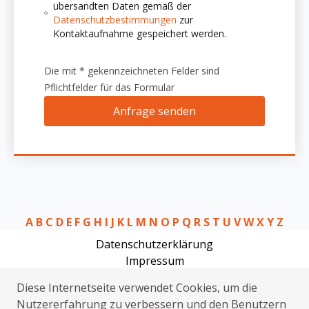
übersandten Daten gemäß der
Datenschutzbestimmungen
zur
Kontaktaufnahme gespeichert werden.
Die mit * gekennzeichneten Felder sind
Pflichtfelder für das Formular
Anfrage senden
A
B
C
D
E
F
G
H
I
J
K
L
M
N
O
P
Q
R
S
T
U
V
W
X
Y
Z
Datenschutzerklärung
Impressum
Schlüsseldienst Auerbach in der Oberpfalz
Diese Internetseite verwendet Cookies, um die
Rohrreinigung Auerbach in der Oberpfalz
Nutzererfahrung zu verbessern und den Benutzern