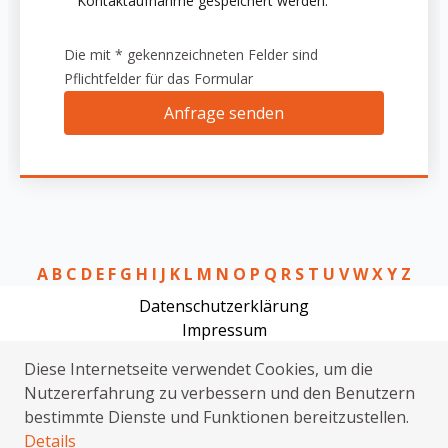
Kontaktaufnahme gespeichert werden.
Die mit * gekennzeichneten Felder sind
Pflichtfelder für das Formular
Anfrage senden
A
B
C
D
E
F
G
H
I
J
K
L
M
N
O
P
Q
R
S
T
U
V
W
X
Y
Z
Datenschutzerklärung
Impressum
Schlüsseldienst Bad Berleburg Schwarzenau
Diese Internetseite verwendet Cookies, um die
Rohrreinigung Bad Berleburg Schwarzenau
Nutzererfahrung zu verbessern und den Benutzern
Elektriker Bad Berleburg Schwarzenau
bestimmte Dienste und Funktionen bereitzustellen.
Sat Installation Bad Berleburg Schwarzenau
Details