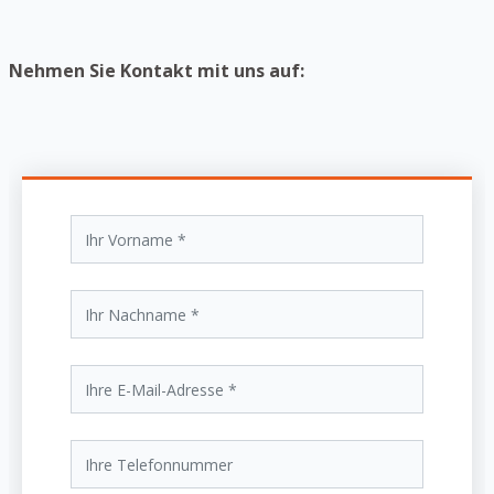
Weise können Sie weitere Schäden verhindern, die
unseren Heizanlagennotdienst erforderlich machen
Nehmen Sie Kontakt mit uns auf:
würden.