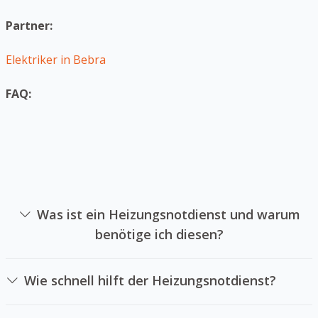
Partner:
Elektriker in Bebra
FAQ:
Was ist ein Heizungsnotdienst und warum
benötige ich diesen?
Ein Heizanlagennotdienst ist ein Unternehmen sich auf
die Instandsetzung von Heizungssystemen in
Wie schnell hilft der Heizungsnotdienst?
Notsituationen spezialisiert hat. Sie sollten einen
Das hängt Heizungsnotdienstes und der örtlichen
Heizanlagennotdienst anrufen, wenn Ihre