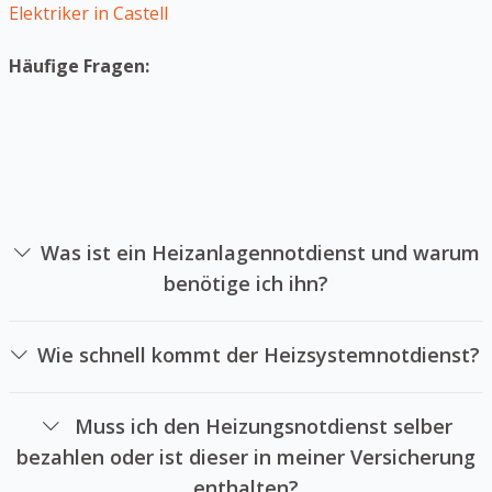
Elektriker in Castell
Häufige Fragen:
Was ist ein Heizanlagennotdienst und warum
benötige ich ihn?
Ein Heizsystemnotdienst ist ein Unternehmen sich auf die
Reparatur von Heizsystemen im Notfall spezialisiert hat.
Wie schnell kommt der Heizsystemnotdienst?
Sie können einen Heizsystemnotdienst beauftragen,
Das hängt Heizungsnotdienstes und der der
wenn Ihre Heizungsanlage ausgefallen ist und Sie keine
zurückzulegenden Wegstrecke ab. Wir versuchen immer
Wärme mehr haben oder wenn der Heizkreislauf
Muss ich den Heizungsnotdienst selber
ohne Zeitverzögerung bei Ihnen zu sein. In der Regel
brühend heiß ist.
bezahlen oder ist dieser in meiner Versicherung
liegt der Zeitraum zwischen 30 und 60 Minuten.
enthalten?