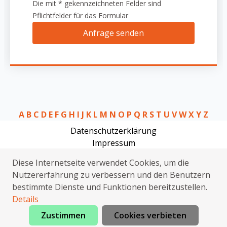
Die mit * gekennzeichneten Felder sind
Pflichtfelder für das Formular
Anfrage senden
A
B
C
D
E
F
G
H
I
J
K
L
M
N
O
P
Q
R
S
T
U
V
W
X
Y
Z
Datenschutzerklärung
Impressum
Elektriker Clausthal-Zellerfeld
Diese Internetseite verwendet Cookies, um die
Kammerjäger Clausthal-Zellerfeld
Nutzererfahrung zu verbessern und den Benutzern
Sat Installation Clausthal-Zellerfeld
bestimmte Dienste und Funktionen bereitzustellen.
Elektriker Clausthal-Zellerfeld
Details
Zustimmen
Cookies verbieten
Jetzt anrufen