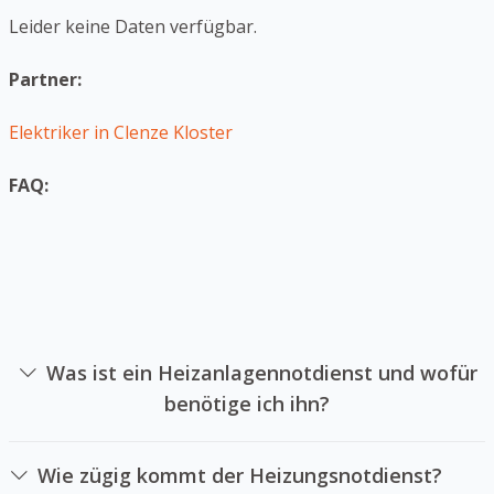
Leider keine Daten verfügbar.
Partner:
Elektriker in Clenze Kloster
FAQ:
Was ist ein Heizanlagennotdienst und wofür
benötige ich ihn?
Ein Heizsystemnotdienst ist die sich auf die Reparatur
von Heizungssystemen in Notlagen spezialisiert hat. Sie
Wie zügig kommt der Heizungsnotdienst?
können einen Heizsystemnotdienst anrufen, falls Ihre