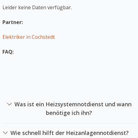
Leider keine Daten verfügbar.
Partner:
Elektriker in Cochstedt
FAQ:
Was ist ein Heizsystemnotdienst und wann
benötige ich ihn?
Ein Heizanlagennotdienst ist ein Unternehmen sich auf
die Instandsetzung von Heizungssystemen im Notfall
Wie schnell hilft der Heizanlagennotdienst?
spezialisiert hat. Sie können einen Heizanlagennotdienst