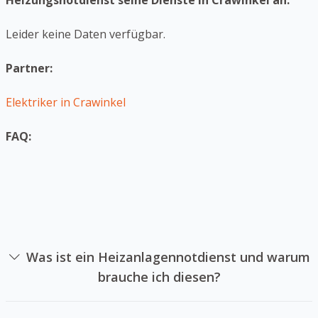
Heizungsnotdienst seine Dienste in Crawinkel an:
Leider keine Daten verfügbar.
Partner:
Elektriker in Crawinkel
FAQ:
Was ist ein Heizanlagennotdienst und warum
brauche ich diesen?
Ein Heizanlagennotdienst ist eine Firma sich auf die
Reparatur von Heizungsanlagen in Notlagen spezialisiert