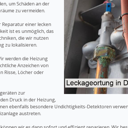
den, um Schäden an der
nräume zu vermeiden.
r Reparatur einer lecken
eit ist es unmöglich, das
chniken, die wir nutzen
g zu lokalisieren.
Wir werden die Heizung
chtliche Anzeichen von
nn Risse, Löcher oder
fgeräten zur
den Druck in der Heizung,
nnen ebenfalls besondere Undichtigkeits-Detektoren verwen
eizanlage austreten.
können wir es dann sofort und effizient reparieren. Wir be