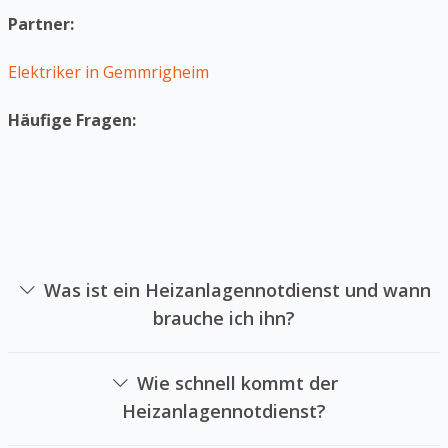
Partner:
Elektriker in Gemmrigheim
Häufige Fragen:
Was ist ein Heizanlagennotdienst und wann
brauche ich ihn?
Ein Heizanlagennotdienst ist die sich auf die Reparatur
von Heizungsanlagen in Notsituationen spezialisiert hat.
Wie schnell kommt der
Sie können einen Heizanlagennotdienst beauftragen,
Heizanlagennotdienst?
falls Ihre Heizung ausgefallen ist und Sie keine Wärme
Das hängt Heizungsnotdienstes und der Entfernung zu
mehr haben oder wenn das Wasser in Ihrer Heizung