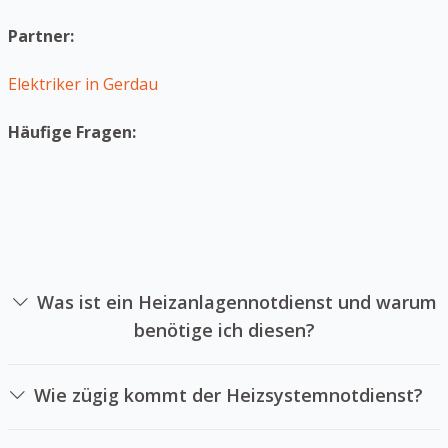
Partner:
Elektriker in Gerdau
Häufige Fragen:
Was ist ein Heizanlagennotdienst und warum
benötige ich diesen?
Ein Heizsystemnotdienst ist das sich auf die Reparatur
von Heizsystemen in Notlagen spezialisiert hat. Sie
Wie zügig kommt der Heizsystemnotdienst?
sollten einen Heizsystemnotdienst anrufen, falls Ihre
Das hängt Heizungsnotdienstes und der Entfernung zu
Heizung plötzlich ausfällt und sie keine Wärme mehr