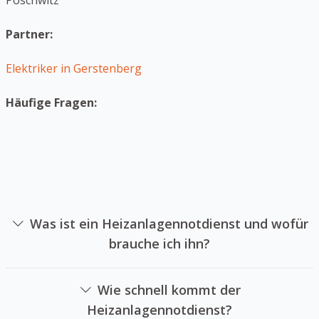
Pöschwitz
Partner:
Elektriker in Gerstenberg
Häufige Fragen:
Was ist ein Heizanlagennotdienst und wofür
brauche ich ihn?
Ein Heizungsnotdienst ist ein Unternehmen sich auf die
Reparatur von Heizungssystemen in Notlagen
Wie schnell kommt der
spezialisiert hat. Sie sollten einen Heizungsnotdienst
Heizanlagennotdienst?
beauftragen, falls Ihre Heizungsanlage plötzlich ausfällt