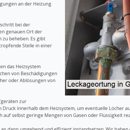
igungen an der Heizung
.
chritt bei der
den genauen Ort der
m zu beheben. Es gibt
tropfende Stelle in einer
rden das Heizsystem
eichen von Beschädigungen
öcher oder Ablösungen von
fgeräten zur
 Druck innerhalb dem Heizsystem, um eventuelle Löcher a
h auf selbst geringe Mengen von Gasen oder Flüssigkeit rea
 es dann umgehend und effizient instandsetzen. Wir haben