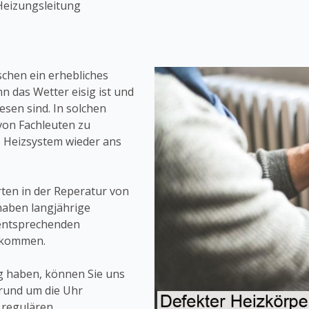
Heizungsleitung
schen ein erhebliches
n das Wetter eisig ist und
esen sind. In solchen
 von Fachleuten zu
 Heizsystem wieder ans
rten in der Reperatur von
haben langjährige
 entsprechenden
bekommen.
g haben, können Sie uns
 rund um die Uhr
 regulären