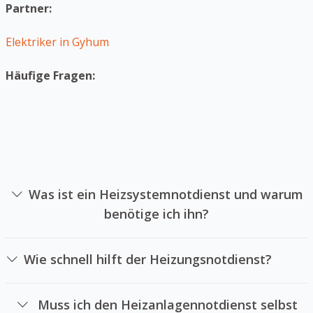
Partner:
Elektriker in Gyhum
Häufige Fragen:
Was ist ein Heizsystemnotdienst und warum
benötige ich ihn?
Ein Heizungsnotdienst ist ein Unternehmen sich auf die
Reparatur von Heizungssystemen in Notsituationen
Wie schnell hilft der Heizungsnotdienst?
spezialisiert hat. Sie können einen Heizungsnotdienst
Das hängt von der Verfügbarkeit unseres [Notdienstes
beauftragen, wenn Ihre Heizung plötzlich ausfällt und
und der Entfernung zu Ihrem Standort ab. Wir versuchen
Ihre Räume kalt bleiben oder wenn das Wasser in Ihrer
Muss ich den Heizanlagennotdienst selbst