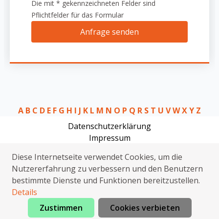
Die mit * gekennzeichneten Felder sind
Pflichtfelder für das Formular
Anfrage senden
A
B
C
D
E
F
G
H
I
J
K
L
M
N
O
P
Q
R
S
T
U
V
W
X
Y
Z
Datenschutzerklärung
Impressum
Schlüsseldienst Jessen (Elster) Steinsdorf
Diese Internetseite verwendet Cookies, um die
Rohrreinigung Jessen (Elster) Steinsdorf
Nutzererfahrung zu verbessern und den Benutzern
Sanitärhilfe Jessen (Elster) Steinsdorf
bestimmte Dienste und Funktionen bereitzustellen.
Wespen Jessen (Elster) Steinsdorf
Details
Zustimmen
Cookies verbieten
Jetzt anrufen