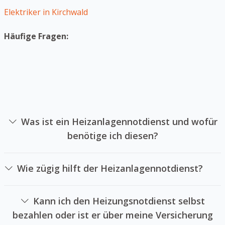
Elektriker in Kirchwald
Häufige Fragen:
Was ist ein Heizanlagennotdienst und wofür
benötige ich diesen?
Ein Heizungsnotdienst ist ein Unternehmen sich auf die
Reparatur von Heizungsanlagen in Notlagen spezialisiert
Wie zügig hilft der Heizanlagennotdienst?
hat. Sie können einen Heizungsnotdienst anrufen, falls
Das hängt Heizungsnotdienstes und der örtlichen
Ihre Heizung plötzlich ausfällt und Sie keine Wärme mehr
Gegebenheiten ab. Wir bemühen uns immer
haben oder wenn der Heizkreislauf brühend heiß ist.
Kann ich den Heizungsnotdienst selbst
schnellstmöglich bei Ihnen zu sein. Häufig liegt der
bezahlen oder ist er über meine Versicherung
Zeitraum zwischen 30 und 60 Minuten.