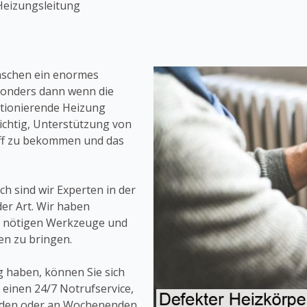
Heizungsleitung
nschen ein enormes
sonders dann wenn die
nktionierende Heizung
wichtig, Unterstützung von
riff zu bekommen und das
h sind wir Experten in der
er Art. Wir haben
le nötigen Werkzeuge und
en zu bringen.
 haben, können Sie sich
 einen 24/7 Notrufservice,
unden oder an Wochenenden