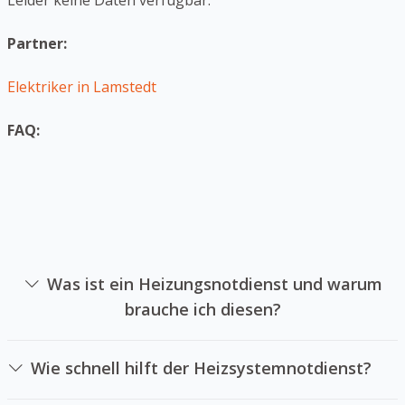
Leider keine Daten verfügbar.
Partner:
Elektriker in Lamstedt
FAQ:
Was ist ein Heizungsnotdienst und warum
brauche ich diesen?
Ein Heizungsnotdienst ist das sich auf die Instandsetzung
von Heizsystemen in Notsituationen spezialisiert hat. Sie
Wie schnell hilft der Heizsystemnotdienst?
sollten einen Heizungsnotdienst anrufen, falls Ihre
Das hängt Heizungsnotdienstes und der örtlichen
Heizung ausgefallen ist und Sie keine Wärme mehr