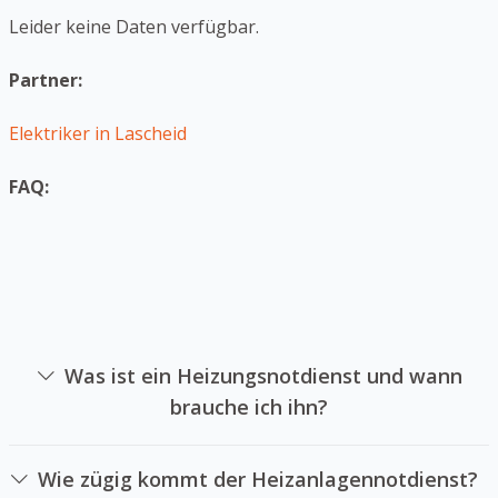
Leider keine Daten verfügbar.
Partner:
Elektriker in Lascheid
FAQ:
Was ist ein Heizungsnotdienst und wann
brauche ich ihn?
Ein Heizanlagennotdienst ist die sich auf die
Instandsetzung von Heizungsanlagen in Notsituationen
Wie zügig kommt der Heizanlagennotdienst?
spezialisiert hat. Sie können einen Heizanlagennotdienst