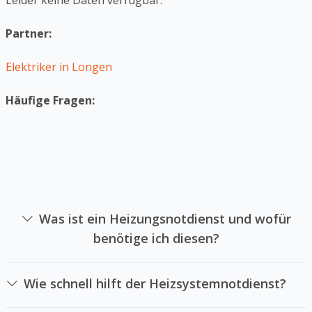
Leider keine Daten verfügbar.
Partner:
Elektriker in Longen
Häufige Fragen:
Was ist ein Heizungsnotdienst und wofür
benötige ich diesen?
Ein Heizanlagennotdienst ist eine Firma sich auf die
Reparatur von Heizungssystemen im Notfall spezialisiert
Wie schnell hilft der Heizsystemnotdienst?
hat. Sie sollten einen Heizanlagennotdienst anrufen,
Das hängt von der Verfügbarkeit unseres [Notdienstes
wenn Ihre Heizungsanlage ausgefallen ist und Sie keine