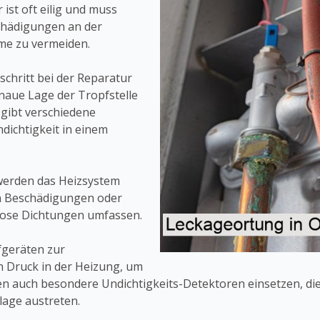
ist oft eilig und muss
chädigungen an der
me zu vermeiden.
schritt bei der Reparatur
naue Lage der Tropfstelle
 gibt verschiedene
dichtigkeit in einem
r werden das Heizsystem
on Beschädigungen oder
 lose Dichtungen umfassen.
fgeräten zur
 Druck in der Heizung, um
en auch besondere Undichtigkeits-Detektoren einsetzen, di
lage austreten.