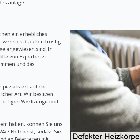
Heizanlage
chen ein erhebliches
, wenn es draußen frostig
age angewiesen sind. In
Hilfe von Experten zu
kommen und das
pezialisiert auf die
cher Art. Wir besitzen
le nötigen Werkzeuge und
stem haben, können Sie uns
 24/7 Notdienst, sodass Sie
nd an Feiertagen mit