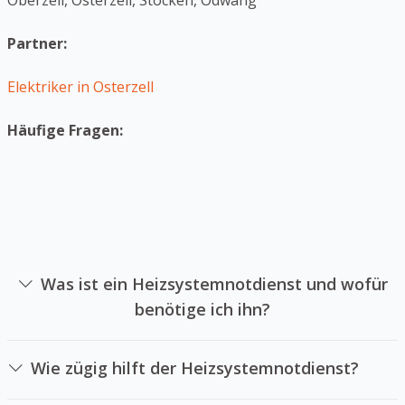
Oberzell, Osterzell, Stocken, Ödwang
Partner:
Elektriker in Osterzell
Häufige Fragen:
Was ist ein Heizsystemnotdienst und wofür
benötige ich ihn?
Ein Heizsystemnotdienst ist eine Firma sich auf die
Reparatur von Heizungsanlagen in Notsituationen
Wie zügig hilft der Heizsystemnotdienst?
spezialisiert hat. Sie können einen Heizsystemnotdienst
Das hängt Heizungsnotdienstes und der örtlichen
beauftragen, wenn Ihre Heizung ausgefallen ist und Sie