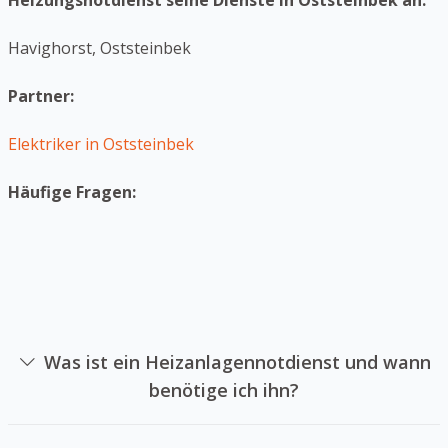
Heizungsnotdienst seine Dienste in Oststeinbek an:
Havighorst, Oststeinbek
Partner:
Elektriker in Oststeinbek
Häufige Fragen:
Was ist ein Heizanlagennotdienst und wann
benötige ich ihn?
Ein Heizanlagennotdienst ist das sich auf die Reparatur
von Heizungsanlagen im Notfall spezialisiert hat. Sie