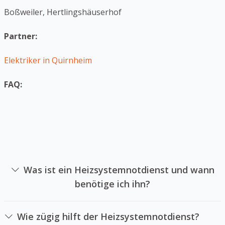
Boßweiler, Hertlingshäuserhof
Partner:
Elektriker in Quirnheim
FAQ:
Was ist ein Heizsystemnotdienst und wann
benötige ich ihn?
Ein Heizanlagennotdienst ist die sich auf die Reparatur
von Heizsystemen in Notlagen spezialisiert hat. Sie
Wie zügig hilft der Heizsystemnotdienst?
können einen Heizanlagennotdienst anrufen, falls Ihre