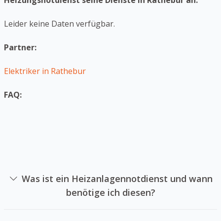
Heizungsnotdienst seine Dienste in Rathebur an:
Leider keine Daten verfügbar.
Partner:
Elektriker in Rathebur
FAQ:
Was ist ein Heizanlagennotdienst und wann
benötige ich diesen?
Ein Heizungsnotdienst ist eine Firma sich auf die
Reparatur von Heizungsanlagen in Notlagen spezialisiert