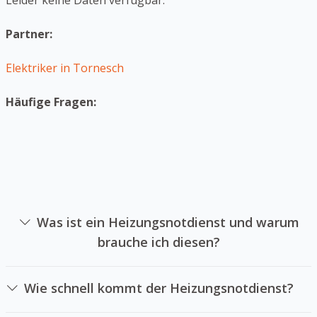
Leider keine Daten verfügbar.
Partner:
Elektriker in Tornesch
Häufige Fragen:
Was ist ein Heizungsnotdienst und warum
brauche ich diesen?
Ein Heizsystemnotdienst ist eine Firma sich auf die
Reparatur von Heizsystemen im Notfall spezialisiert hat.
Wie schnell kommt der Heizungsnotdienst?
Sie können einen Heizsystemnotdienst beauftragen, falls
Das hängt von der Verfügbarkeit unseres [Notdienstes
Ihre Heizungsanlage plötzlich ausfällt und Sie keine