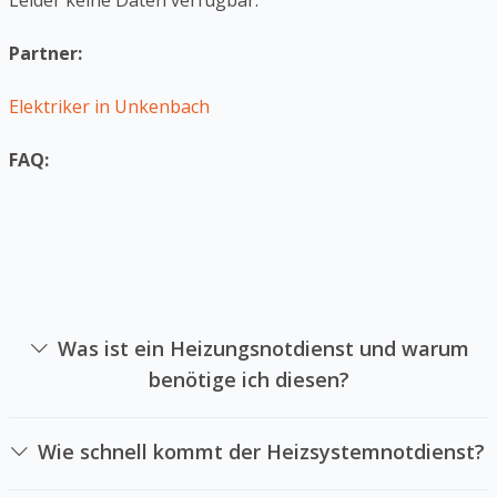
Leider keine Daten verfügbar.
Partner:
Elektriker in Unkenbach
FAQ:
Was ist ein Heizungsnotdienst und warum
benötige ich diesen?
Ein Heizanlagennotdienst ist die sich auf die Reparatur
von Heizungsanlagen in Notsituationen spezialisiert hat.
Wie schnell kommt der Heizsystemnotdienst?
Sie sollten einen Heizanlagennotdienst anrufen, falls Ihre
Das hängt von der Verfügbarkeit unseres [Notdienstes
Heizung ausgefallen ist und sie keine Wärme mehr