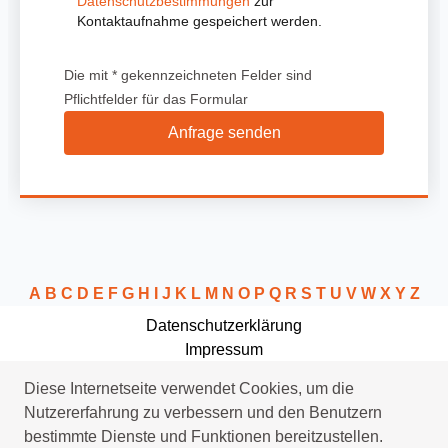
Datenschutzbestimmungen
zur
Kontaktaufnahme gespeichert werden.
Die mit * gekennzeichneten Felder sind
Pflichtfelder für das Formular
Anfrage senden
A
B
C
D
E
F
G
H
I
J
K
L
M
N
O
P
Q
R
S
T
U
V
W
X
Y
Z
Datenschutzerklärung
Impressum
Schlüsseldienst Uphusum
Diese Internetseite verwendet Cookies, um die
Klempner Uphusum
Nutzererfahrung zu verbessern und den Benutzern
Sat Installation Uphusum
bestimmte Dienste und Funktionen bereitzustellen.