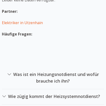
Leider keine Daten verfügbar.
Partner:
Elektriker in Utzenhain
Häufige Fragen:
Was ist ein Heizungsnotdienst und wofür
brauche ich ihn?
Ein Heizungsnotdienst ist das sich auf die Instandsetzung
von Heizsystemen in Notsituationen spezialisiert hat. Sie
Wie zügig kommt der Heizsystemnotdienst?
können einen Heizungsnotdienst beauftragen, wenn
Das hängt von der Verfügbarkeit unseres [Notdienstes
Ihre Heizung plötzlich ausfällt und sie keine Wärme mehr