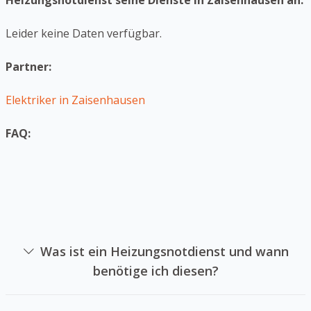
Heizungsnotdienst seine Dienste in Zaisenhausen an:
Leider keine Daten verfügbar.
Partner:
Elektriker in Zaisenhausen
FAQ:
Was ist ein Heizungsnotdienst und wann
benötige ich diesen?
Ein Heizanlagennotdienst ist die sich auf die Reparatur
von Heizsystemen in Notsituationen spezialisiert hat. Sie