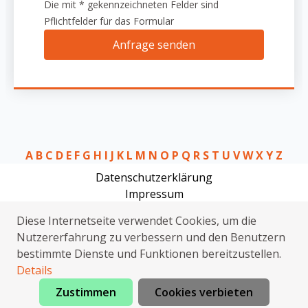
Die mit * gekennzeichneten Felder sind
Pflichtfelder für das Formular
Anfrage senden
A
B
C
D
E
F
G
H
I
J
K
L
M
N
O
P
Q
R
S
T
U
V
W
X
Y
Z
Datenschutzerklärung
Impressum
Rohrreinigung Zeltingen-Rachtig
Diese Internetseite verwendet Cookies, um die
Klempner Zeltingen-Rachtig
Nutzererfahrung zu verbessern und den Benutzern
Sat Installation Zeltingen-Rachtig
bestimmte Dienste und Funktionen bereitzustellen.
Elektriker Zeltingen-Rachtig
Details
Zustimmen
Cookies verbieten
Jetzt anrufen